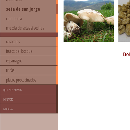
seta de san jorge
colmenilla
mezcla de setas silvestres
caracoles
frutos del bosque
Bol
esparragos
trufas
platos precocinados
quienes somos
contacto
noticias