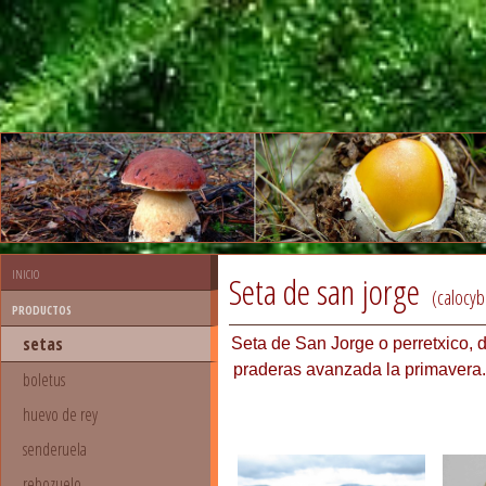
inicio
Seta de san jorge
(calocy
productos
setas
Seta de San Jorge o perretxico, d
praderas avanzada la primavera. 
boletus
huevo de rey
senderuela
rebozuelo